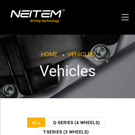
Direkt
zum
Inhalt
Pfadnavigation
HOME
VEHICLES
»
Vehicles
ALL
Q-SERIES (4 WHEELS)
T-SERIES (3 WHEELS)